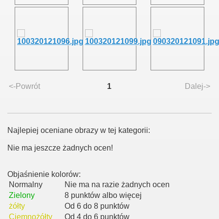
<-Powrót
1
Dalej->
ziałkowego
rodnika działkowca
Najlepiej oceniane obrazy w tej kategorii:
Nie ma jeszcze żadnych ocen!
owców
Objaśnienie kolorów:
Normalny
Nie ma na razie żadnych ocen
r.
Zielony
8 punktów albo więcej
żółty
Od 6 do 8 punktów
Ciemnożółty
Od 4 do 6 punktów