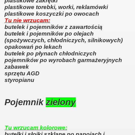
plastikowe zakrętki
plastikowe torebki, worki, reklamówki
plastikowe koszyczki po owocach
Tu nie wrzucam:
butelek i pojemników z zawartością
butelek i pojemników po olejach
(spożywczych, chłodniczych, silnikowych)
opakowań po lekach
butelek po płynach chłodniczych
pojemników po wyrobach garmażeryjnych
ziałkowego
zabawek
sprzętu AGD
rodnika działkowca
styropianu
Pojemnik
zielony
owców
r.
Tu wrzucam kolorowe:
butelki i słoiki szklane po napojach i