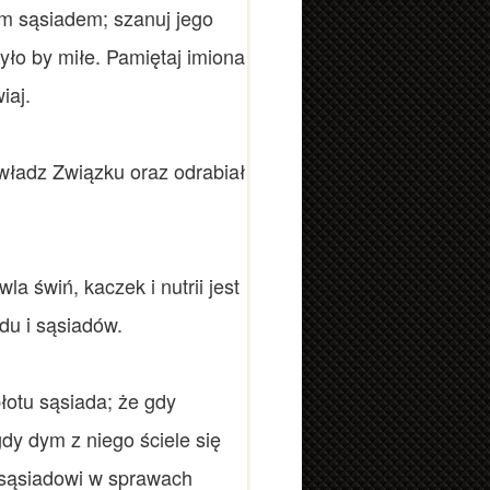
ym sąsiadem; szanuj jego
było by miłe. Pamiętaj imiona
iaj.
 władz Związku oraz odrabiał
a świń, kaczek i nutrii jest
du i sąsiadów.
łotu sąsiada; że gdy
dy dym z niego ściele się
 sąsiadowi w sprawach