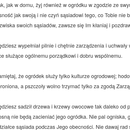
ak, jak w domu, żyj również w ogródku w zgodzie ze sw
sność jak swoją i nie czyń sąsiadowi tego, co Tobie nie 
azwiska swoich sąsiadów, zawsze się Im kłaniaj i pozdraw
?
ędziesz wypełniał pilnie i chętnie zarządzenia i uchwały
ce służące ogólnemu porządkowi i dobru wspólnemu.
miętaj, że ogródek służy tylko kulturze ogrodowej; hodowl
u Działkowego
roniona, a pszczoły wolno trzymać tylko za zgodą Zarzą
 ogrodnika działkowca
ędziesz sadził drzewa i krzewy owocowe tak daleko od p
ałkowców
osną nie będą zacieniać jego ogródka. Nie pal ogniska, g
013r.
działce sąsiada podczas Jego obecności. Nie dawaj rad