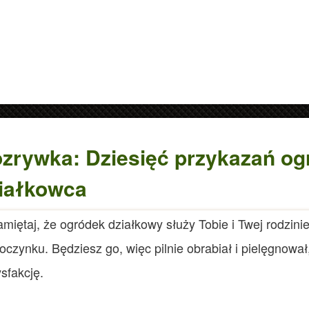
zrywka: Dziesięć przykazań og
iałkowca
miętaj, że ogródek działkowy służy Tobie i Twej rodzinie
datne informacje.
oczynku. Będziesz go, więc pilnie obrabiał i pielęgnował, 
ysfakcję.