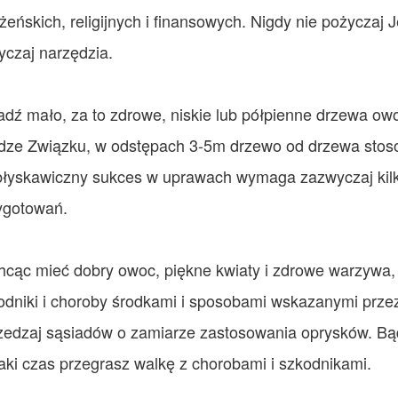
żeńskich, religijnych i finansowych. Nigdy nie pożyczaj
yczaj narzędzia.
adź mało, za to zdrowe, niskie lub półpienne drzewa o
dze Związku, w odstępach 3-5m drzewo od drzewa stoso
błyskawiczny sukces w uprawach wymaga zazwyczaj kilku
ygotowań.
hcąc mieć dobry owoc, piękne kwiaty i zdrowe warzywa,
odniki i choroby środkami i sposobami wskazanymi prz
zedzaj sąsiadów o zamiarze zastosowania oprysków. Bą
jaki czas przegrasz walkę z chorobami i szkodnikami.