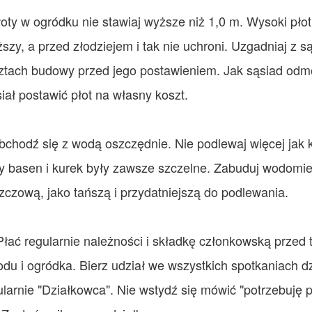
łoty w ogródku nie stawiaj wyższe niż 1,0 m. Wysoki płot
ższy, a przed złodziejem i tak nie uchroni. Uzgadniaj z
ztach budowy przed jego postawieniem. Jak sąsiad odmó
iał postawić płot na własny koszt.
bchodź się z wodą oszczędnie. Nie podlewaj więcej jak ko
y basen i kurek były zawsze szczelne. Zabuduj wodomie
zczową, jako tańszą i przydatniejszą do podlewania.
Płać regularnie należności i składkę członkowską przed
odu i ogródka. Bierz udział we wszystkich spotkaniach d
ularnie "Działkowca". Nie wstydź się mówić "potrzebuję