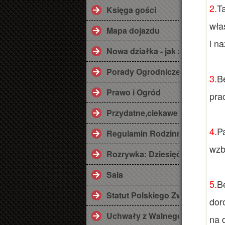
2.
T
Księga gości
wła
Mapa dojazdu
i n
Nowa działka - jak zaplanować
Porady Ogrodnicze
3.
B
Prawo i Ogród
pra
Przydatne,ciekawe linki ;)
4.
Pa
Regulamin Rodzinnego Ogrod
wzb
Rozrywka: Dziesięć przykazań
Sala
5.
B
Statut Polskiego Związku Dzi
dor
Uchwały z Walnego Zebrania 2
na 