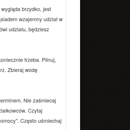
 wygląda brzydko, jest
 sąsiadem wzajemny udział w
wi udziału, będziesz
niecznie trzeba. Pilnuj,
rz. Zbieraj wodę
 terminem. Nie zaśmiecaj
ziałkowców. Czytaj
 pomocy". Często uśmiechaj