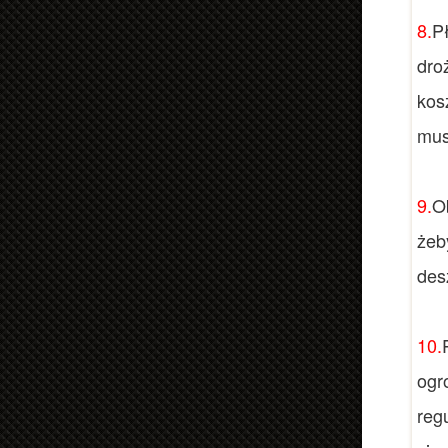
8.
P
dro
kos
mus
9.
O
żeb
des
10.
ogr
reg