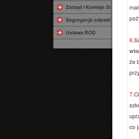
mał
Zarząd i Komisje Statutowe
poż
Segregacja odpadów
Ustawa ROD
6.
S
wła
że 
prz
7.
C
szk
upr
co 