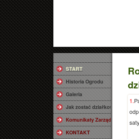
Ro
START
Historia Ogrodu
dz
Galeria
1.
Pa
Jak zostać działkowcem ? Przy
odp
Komunikaty Zarządu
sat
KONTAKT