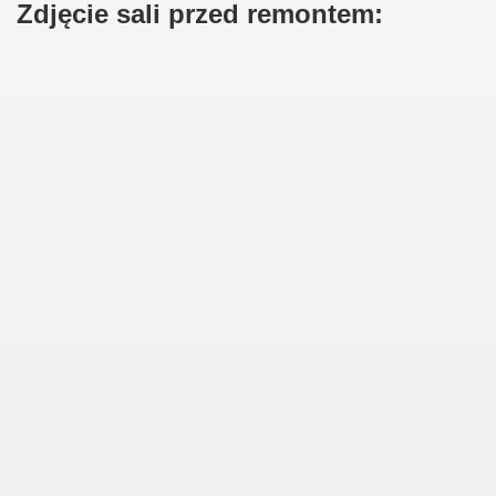
Zdjęcie sali przed remontem:
ziałkowego
rodnika działkowca
owców
r.