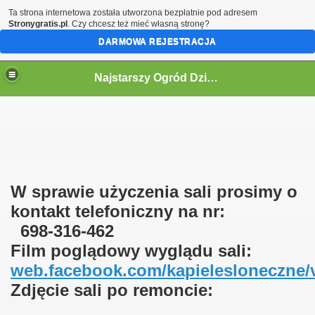
Ta strona internetowa została utworzona bezpłatnie pod adresem
Stronygratis.pl
. Czy chcesz też mieć własną stronę?
DARMOWA REJESTRACJA
Najstarszy Ogród Działkowy w Polsce
W sprawie użyczenia sali prosimy o
ne informacje.
kontakt telefoniczny na nr:
698-316-462
Film poglądowy wyglądu sali:
web.facebook.com/kapielesloneczne/
Zdjęcie sali po remoncie: