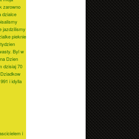
ak zarowno
a dzialce
pisalismy
te jazdzilismy
ialke pieknie
tydzien
wasty. Byl w
 na Dzien
 dzisiaj 70
u Dziadkow
91 i idylla
lascicielem i