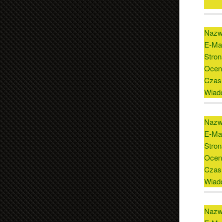
Nazw
E-Mai
Stron
Ocen
Czas
Wiad
Nazw
E-Mai
Stron
Ocen
Czas
Wiad
Nazw