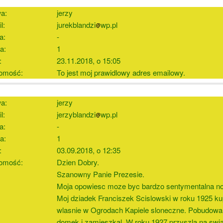
a:
jerzy
l:
jurekblandzi
wp.pl
a:
-
a:
1
:
23.11.2018, o 15:05
omość:
To jest moj prawidlowy adres emailowy.
a:
jerzy
l:
jerzyblandzi
wp.pl
a:
-
a:
1
:
03.09.2018, o 12:35
omość:
Dzien Dobry.
Szanowny Panie Prezesie.
Moja opowiesc moze byc bardzo sentymentalna no i
Moj dziadek Franciszek Scislowski w roku 1925 kup
wlasnie w Ogrodach Kapiele sloneczne. Pobudowal 
domek i zamieszkal. W roku 1927 przyszla na swi