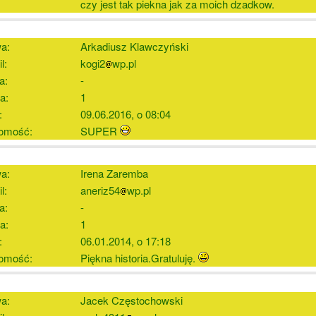
czy jest tak piekna jak za moich dzadkow.
a:
Arkadiusz Klawczyński
l:
kogi2
wp.pl
a:
-
a:
1
:
09.06.2016, o 08:04
omość:
SUPER
a:
Irena Zaremba
l:
aneriz54
wp.pl
a:
-
a:
1
:
06.01.2014, o 17:18
omość:
Piękna historia.Gratuluję.
a:
Jacek Częstochowski