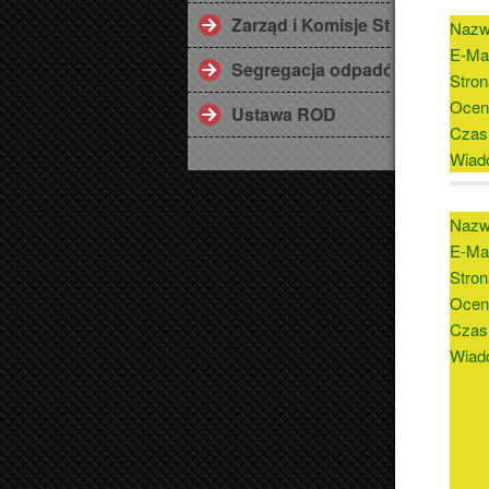
Zarząd i Komisje Statutowe
Nazw
E-Mai
Segregacja odpadów
Stron
Ocen
Ustawa ROD
Czas
Wiad
Nazw
E-Mai
Stron
Ocen
Czas
Wiad