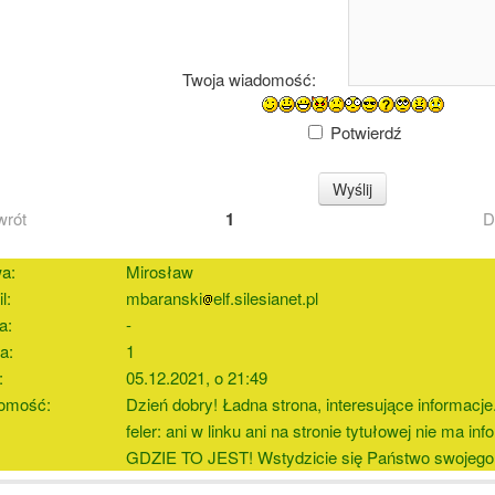
Twoja wiadomość:
?
Potwierdź
wrót
1
D
a:
Mirosław
u Działkowego
l:
mbaranski
elf.silesianet.pl
a:
-
 ogrodnika działkowca
a:
1
:
05.12.2021, o 21:49
omość:
Dzień dobry! Ładna strona, interesujące informacje
ałkowców
feler: ani w linku ani na stronie tytułowej nie ma inf
GDZIE TO JEST! Wstydzicie się Państwo swojego
013r.