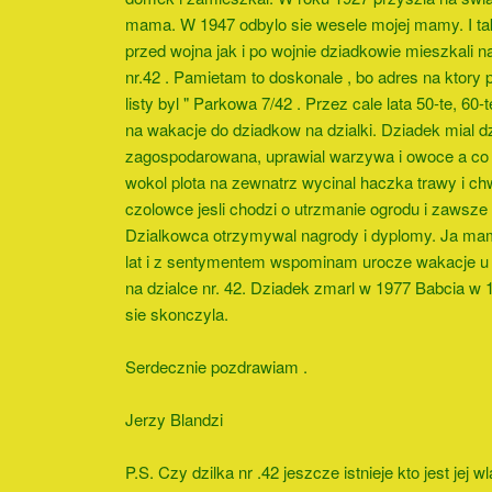
mama. W 1947 odbylo sie wesele mojej mamy. I t
przed wojna jak i po wojnie dziadkowie mieszkali n
nr.42 . Pamietam to doskonale , bo adres na ktory 
listy byl " Parkowa 7/42 . Przez cale lata 50-te, 60-
na wakacje do dziadkow na dzialki. Dziadek mial dz
zagospodarowana, uprawial warzywa i owoce a co 
wokol plota na zewnatrz wycinal haczka trawy i ch
czolowce jesli chodzi o utrzmanie ogrodu i zawsze
Dzialkowca otrzymywal nagrody i dyplomy. Ja mam
lat i z sentymentem wspominam urocze wakacje 
na dzialce nr. 42. Dziadek zmarl w 1977 Babcia w 19
sie skonczyla.
Serdecznie pozdrawiam .
Jerzy Blandzi
P.S. Czy dzilka nr .42 jeszcze istnieje kto jest jej w