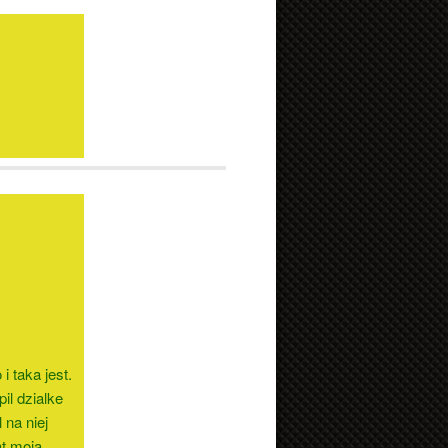
 taka jest.
il dzialke
na niej
at moja