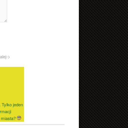
alej->
. Tylko jeden
ormacji
 miasta?