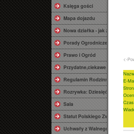
Księga gości
Mapa dojazdu
Nowa działka - jak zaplanować
Porady Ogrodnicze
Prawo i Ogród
<-Po
Przydatne,ciekawe linki ;)
Nazw
Regulamin Rodzinnego Ogrod
E-Mai
Stron
Rozrywka: Dziesięć przykazań
Ocen
Czas
Sala
Wiad
Statut Polskiego Związku Dzi
Uchwały z Walnego Zebrania 2