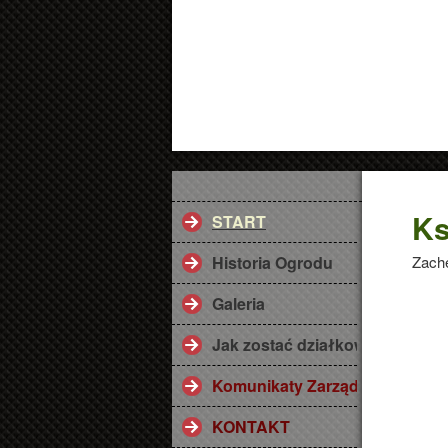
Ks
START
Historia Ogrodu
Zach
Galeria
Jak zostać działkowcem ? Przy
Komunikaty Zarządu
KONTAKT