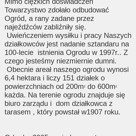
Mimo ciężkich doświadczeń
Towarzystwo zdołało odbudować
Ogród, a rany zadane przez
najeźdźców zabliźniły się.
Uwieńczeniem wysiłku i pracy Naszych
działkowców jest nadanie sztandaru na
100-lecie istnienia Ogrodu w 1997r.. Z
czego jesteśmy niezmiernie dumni.
Obecnie areał naszego ogrodu wynosi
6,4 hektara i liczy 151 działek o
powierzchniach od 200m
do 600m
²
²
każda. Na terenie ogrodu znajduje się
biuro zarządu i dom działkowca z
tarasem , który powstał w1907 roku.