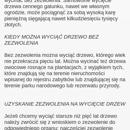
wycinać bez zezwolenia. Samowolne wycięcie
drzewa cennego gatunku, nawet we własnym
ogrodzie, może pociągnąć za sobą wysoką karę
pieniężną sięgającą nawet kilkudziesięciu tysięcy
złotych.
KIEDY MOŻNA WYCIĄĆ DRZEWO BEZ
ZEZWOLENIA
Bez zezwolenia można wyciąć drzewo, którego wiek
nie przekracza pięciu lat. Można wycinać też drzewa
ziałkowego
owocowe rosnące na plantacjach, z wyjątkiem tych,
które znajdują się na terenie nieruchomości
rodnika działkowca
wpisanej do rejestru zabytków lub znajdującej się na
terenie parku narodowego lub rezerwatu przyrody.
owców
UZYSKANIE ZEZWOLENIA NA WYCIĘCIE DRZEW
r.
Jeżeli chcemy wyciąć starsze niż pięć lat drzewo
należy zwrócić się z wnioskiem o zezwolenie do
odpowiedniego organu: najczęściej zezwolenie