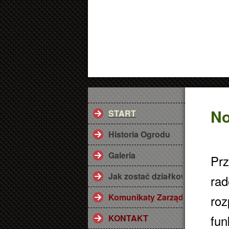
No
START
Historia Ogrodu
Galeria
Prz
Jak zostać działkowcem ? Przy
rad
Komunikaty Zarządu
roz
fun
KONTAKT