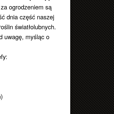
em za ogrodzeniem są
ść dnia część naszej
oślin światłolubnych.
od uwagę, myśląc o
fy:
)