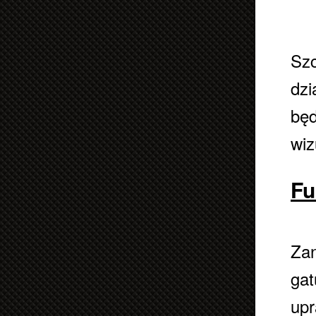
Szc
dzi
będ
wiz
Fu
Zan
gat
upr