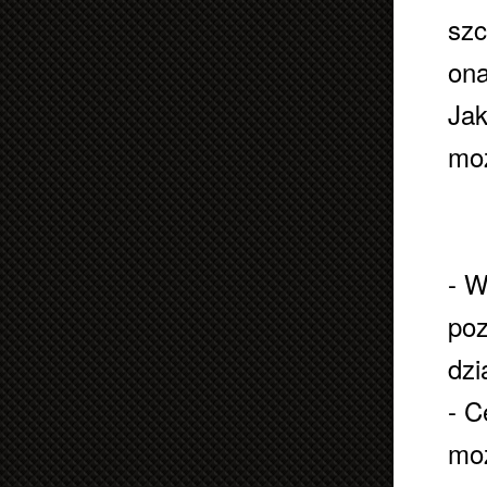
szc
ona
Jak
moż
- W
poz
dzi
- C
moż