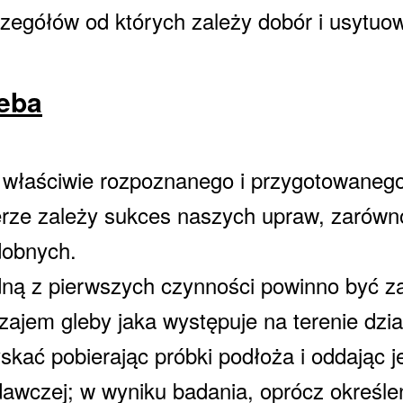
zegółów od których zależy dobór i usytuow
?
eba
właściwie rozpoznanego i przygotowanego
rze zależy sukces naszych upraw, zarówno
u Działkowego
dobnych.
 ogrodnika działkowca
ną z pierwszych czynności powinno być za
zajem gleby jaka występuje na terenie dzi
ałkowców
skać pobierając próbki podłoża i oddając je
awczej; w wyniku badania, oprócz określe
013r.