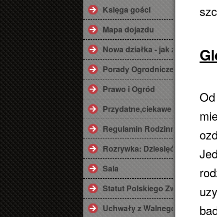
szc
Księga gości
Mapa dojazdu
Nowa działka - jak zaplanować
Gl
Porady Ogrodnicze
Prawo i Ogród
Od 
Przydatne,ciekawe linki ;)
mie
Regulamin Rodzinnego Ogrod
oz
Rozrywka: Dziesięć przykazań
Jed
Sala
rod
Statut Polskiego Związku Dzi
uzy
bad
Uchwały z Walnego Zebrania 2