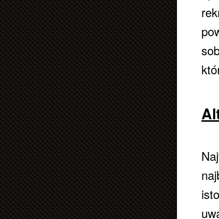
rek
pow
sob
któ
Al
Naj
naj
ist
uwa