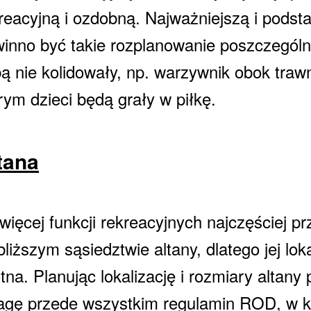
reacyjną i ozdobną. Najważniejszą i pods
inno być takie rozplanowanie poszczególny
ą nie kolidowały, np. warzywnik obok traw
rym dzieci będą grały w piłkę.
tana
więcej funkcji rekreacyjnych najczęściej p
bliższym sąsiedztwie altany, dlatego jej lok
otna. Planując lokalizację i rozmiary altan
gę przede wszystkim regulamin ROD, w k