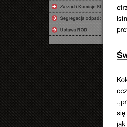
otr
Zarząd i Komisje Statutowe
ist
Segregacja odpadów
pre
Ustawa ROD
Św
Kol
ocz
.,p
się
jak