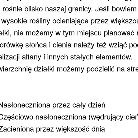
o rośnie blisko naszej granicy. Jeśli bowi
 wysokie rośliny ocieniające przez większo
ałki, nie możemy w tym miejscu planować r
rówkę słońca i cienia należy też wziąć p
alizacji altany i innych stałych elementów.
ierzchnię działki możemy podzielić na stre
Nasłoneczniona przez cały dzień
Częściowo nasłoneczniona (wędrujący cień
Zacieniona przez większość dnia