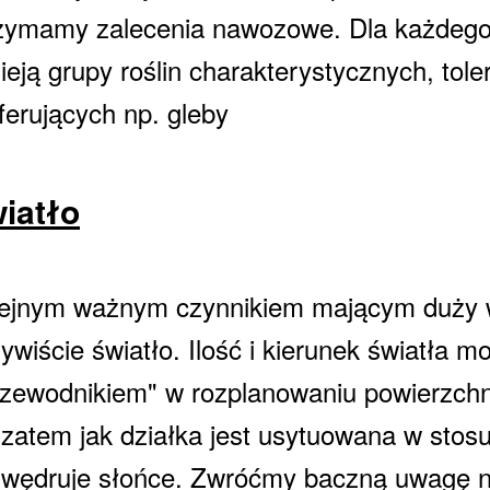
zymamy zalecenia nawozowe. Dla każdego
nieją grupy roślin charakterystycznych, tol
ferujących np. gleby
iatło
ejnym ważnym czynnikiem mającym duży w
ywiście światło. Ilość i kierunek światła 
rzewodnikiem" w rozplanowaniu powierzchni
 zatem jak działka jest usytuowana w stosu
 wędruje słońce. Zwróćmy baczną uwagę na