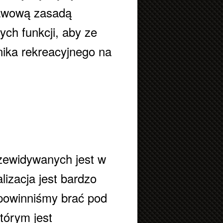
tawową zasadą
ch funkcji, aby ze
nika rekreacyjnego na
rzewidywanych jest w
alizacja jest bardzo
y powinniśmy brać pod
tórym jest