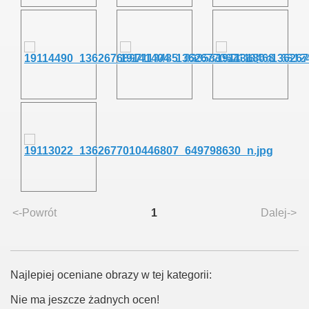
ziałkowego
rodnika działkowca
<-Powrót
1
Dalej->
owców
r.
Najlepiej oceniane obrazy w tej kategorii:
Nie ma jeszcze żadnych ocen!