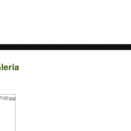
leria
7120.jpg
datne informacje.