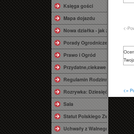
Księga gości
Mapa dojazdu
<-Po
Nowa działka - jak zaplanować
Porady Ogrodnicze
Ocen
Prawo i Ogród
Twoj
Przydatne,ciekawe linki ;)
Regulamin Rodzinnego Ogrod
<= Po
Rozrywka: Dziesięć przykazań
Sala
Statut Polskiego Związku Dzi
Uchwały z Walnego Zebrania 2