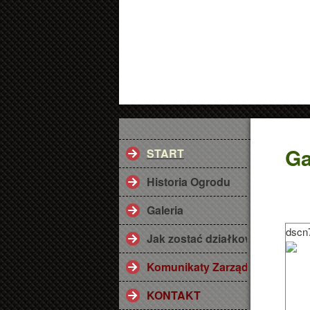
Ga
START
Historia Ogrodu
Galeria
dscn
Jak zostać działkowcem ? Przy
Komunikaty Zarządu
KONTAKT