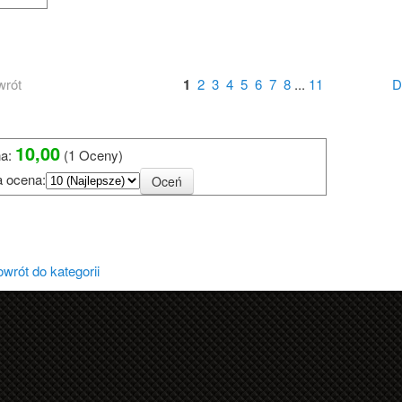
wrót
1
2
3
4
5
6
7
8
...
11
D
?
10,00
a:
(1 Oceny)
a ocena:
u Działkowego
wrót do kategorii
 ogrodnika działkowca
ałkowców
013r.