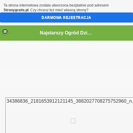
Ta strona internetowa została utworzona bezpłatnie pod adresem
Stronygratis.pl
. Czy chcesz też mieć własną stronę?
DARMOWA REJESTRACJA
Najstarszy Ogród Działkowy w Polsce
ne informacje.
34386836_2181653912121145_3882027708275752960_n.