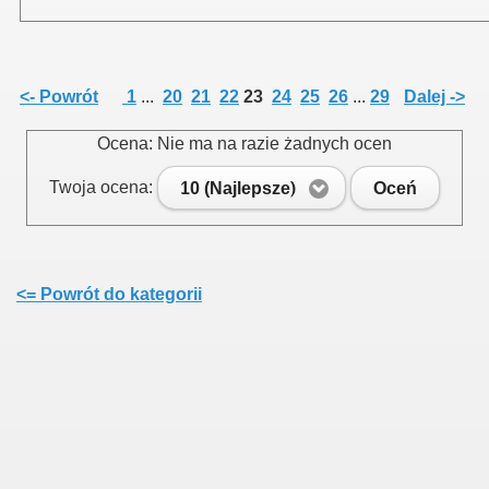
<- Powrót
1
...
20
21
22
23
24
25
26
...
29
Dalej ->
Ocena: Nie ma na razie żadnych ocen
Twoja ocena:
10 (Najlepsze)
Oceń
ziałkowego
rodnika działkowca
<= Powrót do kategorii
owców
r.