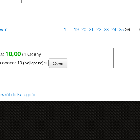
wrót
1
...
19
20
21
22
23
24
25
26
D
?
10,00
a:
(1 Oceny)
a ocena:
u Działkowego
wrót do kategorii
 ogrodnika działkowca
ałkowców
013r.