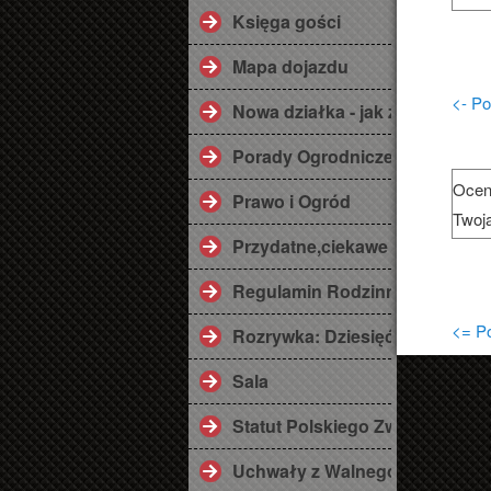
Księga gości
Mapa dojazdu
<- Po
Nowa działka - jak zaplanować
Porady Ogrodnicze
Ocen
Prawo i Ogród
Twoj
Przydatne,ciekawe linki ;)
Regulamin Rodzinnego Ogrod
<= Po
Rozrywka: Dziesięć przykazań
Sala
Statut Polskiego Związku Dzi
Uchwały z Walnego Zebrania 2