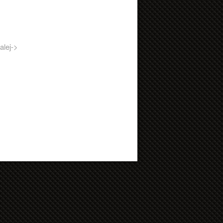
alej->