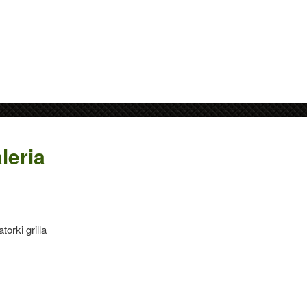
leria
torki grilla
datne informacje.