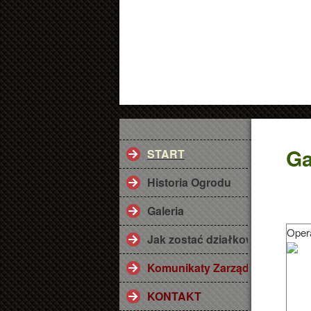
Ga
START
Historia Ogrodu
Galeria
Opera
Jak zostać działkowcem ? Przy
Komunikaty Zarządu
KONTAKT