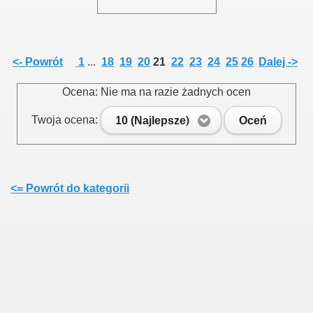
<- Powrót
1
...
18
19
20
21
22
23
24
25
26
Dalej ->
Ocena: Nie ma na razie żadnych ocen
Twoja ocena:
10 (Najlepsze)
Oceń
ziałkowego
rodnika działkowca
<= Powrót do kategorii
owców
r.