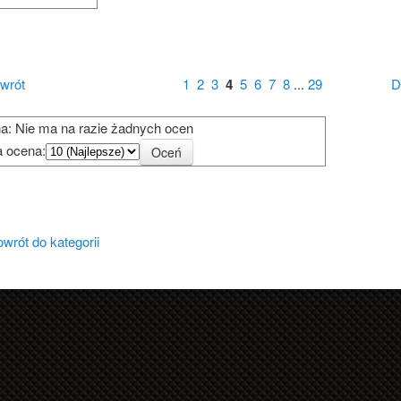
wrót
1
2
3
4
5
6
7
8
...
29
D
?
a: Nie ma na razie żadnych ocen
a ocena:
u Działkowego
wrót do kategorii
 ogrodnika działkowca
ałkowców
013r.