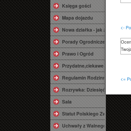
Księga gości
Mapa dojazdu
<- Po
Nowa działka - jak zaplanować
Porady Ogrodnicze
Ocen
Twoj
Prawo i Ogród
Przydatne,ciekawe linki ;)
Regulamin Rodzinnego Ogrod
<= Po
Rozrywka: Dziesięć przykazań
Sala
Statut Polskiego Związku Dzi
Uchwały z Walnego Zebrania 2