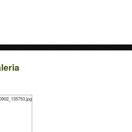
leria
0902_135753.jpg
datne informacje.