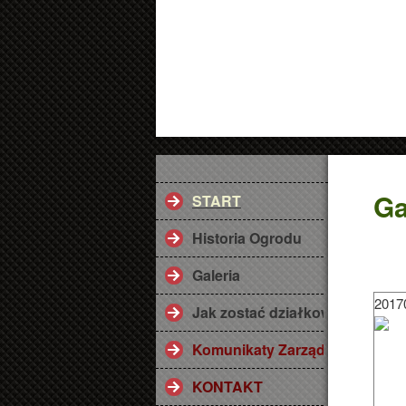
Ga
START
Historia Ogrodu
Galeria
2017
Jak zostać działkowcem ? Przy
Komunikaty Zarządu
KONTAKT