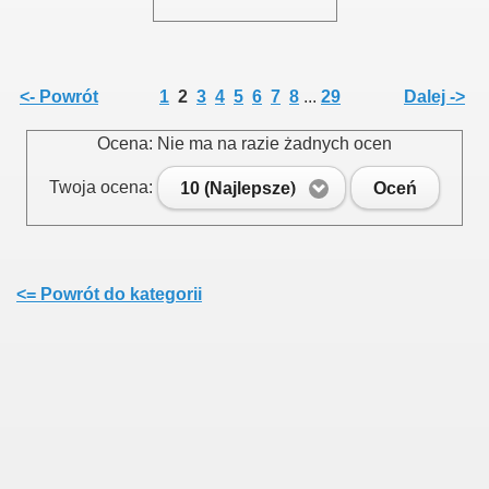
<- Powrót
1
2
3
4
5
6
7
8
...
29
Dalej ->
Ocena: Nie ma na razie żadnych ocen
Twoja ocena:
10 (Najlepsze)
Oceń
ziałkowego
rodnika działkowca
<= Powrót do kategorii
owców
r.