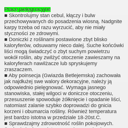
Prace pielęgnacyjne
■ Skontrolujmy stan cebul, kłączy i bulw
przechowywanych do posadzenia wiosną. Nadgnite
karpy trzeba od razu wyrzucić, aby nie miały
styczności ze zdrowymi.
■ Doniczki z roślinami postawione zbyt blisko
kaloryferów, odsuwamy nieco dalej. Suche końcówki
liści mogą świadczyć o zbyt suchym powietrzu
wokół roślin, aby zwilżyć otoczenie zawieszamy na
kaloryferach nawilżacze lub spryskujemy
zraszaczem.
■ Aby poinsecja (Gwiazda Betlejemska) zachowała
jak najdłużej swe walory dekoracyjne, należy ją
odpowiednio pielęgnować. Wymaga jasnego
stanowiska, stałej wilgoci w doniczce otoczeniu,
przesuszenie spowoduje żółknięcie i opadanie liści,
natomiast zalanie szybko doprowadzi do gnicia
korzeni i obumarcia rośliny. Również temperatura
jest bardzo istotna w przedziale 18-20st.C.
■ Sprawdzajmy zdrowotność roślin pokojowych.