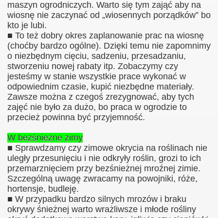
maszyn ogrodniczych. Warto się tym zająć aby na
wiosnę nie zaczynać od „wiosennych porządków” bo
kto je lubi.
■ To też dobry okres zaplanowanie prac na wiosnę
(choćby bardzo ogólne). Dzięki temu nie zapomnimy
o niezbędnym cięciu, sadzeniu, przesadzaniu,
stworzeniu nowej rabaty itp. Zobaczymy czy
jesteśmy w stanie wszystkie prace wykonać w
odpowiednim czasie, kupić niezbędne materiały.
Zawsze można z czegoś zrezygnować, aby tych
zajęć nie było za dużo, bo praca w ogrodzie to
przecież powinna być przyjemność.
W bezśnieżne zimy
■ Sprawdzamy czy zimowe okrycia na roślinach nie
uległy przesunięciu i nie odkryły roślin, grozi to ich
przemarznięciem przy bezśnieżnej mroźnej zimie.
Szczególną uwagę zwracamy na powojniki, róże,
hortensje, budleję.
■ W przypadku bardzo silnych mrozów i braku
okrywy śnieżnej warto wrażliwsze i młode rośliny