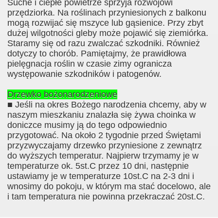
Suche i ciepłe powietrze sprzyja rozwojowi
przędziorka. Na roślinach przyniesionych z balkonu
mogą rozwijać się mszyce lub gąsienice. Przy zbyt
dużej wilgotności gleby może pojawić się ziemiórka.
Staramy się od razu zwalczać szkodniki. Również
dotyczy to chorób. Pamiętajmy, że prawidłowa
pielęgnacja roślin w czasie zimy ogranicza
występowanie szkodników i patogenów.
Drzewko bożonarodzeniowe
■ Jeśli na okres Bożego narodzenia chcemy, aby w
naszym mieszkaniu znalazła się żywa choinka w
doniczce musimy ją do tego odpowiednio
przygotować. Na około 2 tygodnie przed Świętami
przyzwyczajamy drzewko przyniesione z zewnątrz
do wyższych temperatur. Najpierw trzymamy je w
temperaturze ok. 5st.C przez 10 dni, następnie
ustawiamy je w temperaturze 10st.C na 2-3 dni i
wnosimy do pokoju, w którym ma stać docelowo, ale
i tam temperatura nie powinna przekraczać 20st.C.