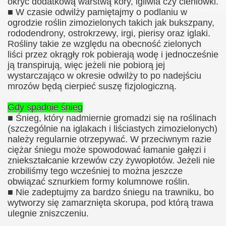
okryć dodatkową warstwą kory, igliwia czy cieniówki.
■ W czasie odwilży pamiętajmy o podlaniu w
ogrodzie roślin zimozielonych takich jak bukszpany,
rododendrony, ostrokrzewy, irgi, pierisy oraz iglaki.
Rośliny takie ze względu na obecność zielonych
liści przez okrągły rok pobierają wodę i jednocześnie
ją transpirują, więc jeżeli nie pobiorą jej
wystarczająco w okresie odwilży to po nadejściu
mrozów będą cierpieć suszę fizjologiczną.
Gdy spadnie śnieg
■ Śnieg, który nadmiernie gromadzi się na roślinach
(szczególnie na iglakach i liściastych zimozielonych)
ziałkowego
należy regularnie otrzepywać. W przeciwnym razie
ciężar śniegu może spowodować łamanie gałęzi i
rodnika działkowca
zniekształcanie krzewów czy żywopłotów. Jeżeli nie
zrobiliśmy tego wcześniej to można jeszcze
obwiązać sznurkiem formy kolumnowe roślin.
■ Nie zadeptujmy za bardzo śniegu na trawniku, bo
owców
wytworzy się zamarznięta skorupa, pod którą trawa
ulegnie zniszczeniu.
r.