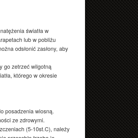
natężenia światła w
rapetach lub w pobliżu
 można odsłonić zasłony, aby
y go zetrzeć wilgotną
atła, którego w okresie
do posadzenia wiosną.
ności ze zdrowymi.
zczeniach (5-10st.C), należy
ie przeschło trzeba je