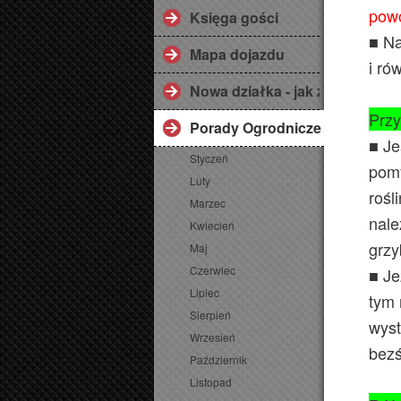
powo
Księga gości
■ Na
Mapa dojazdu
i ró
Nowa działka - jak zaplanować
Przy
Porady Ogrodnicze
■ Je
Styczeń
pomy
Luty
rośl
Marzec
nale
Kwiecień
grz
Maj
Czerwiec
■ Je
Lipiec
tym 
Sierpień
wyst
Wrzesień
bezś
Październik
Listopad