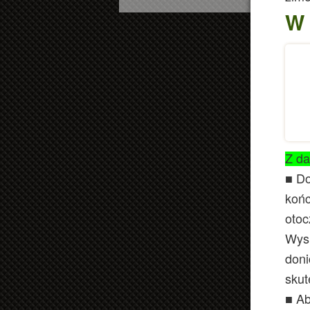
W 
Z da
■ Do
końc
otoc
Wysu
doni
skut
■ Ab