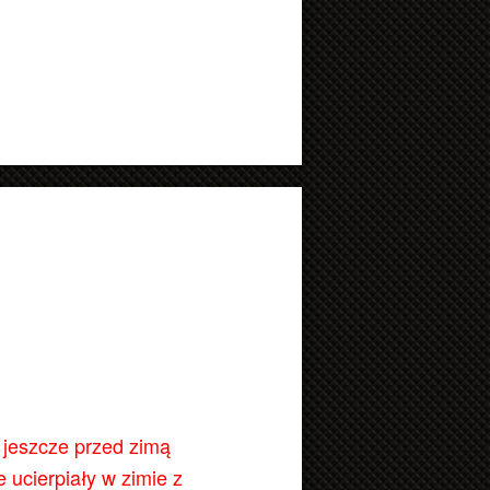
ą jeszcze przed zimą
e ucierpiały w zimie z