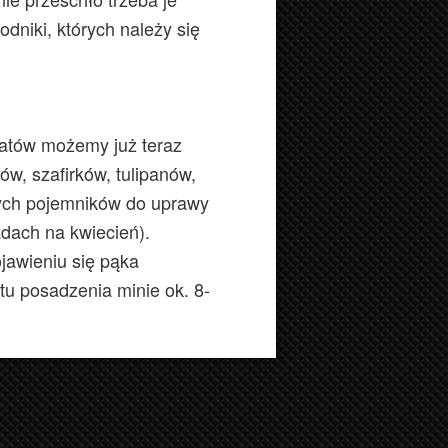
dniki, których należy się
iatów możemy już teraz
w, szafirków, tulipanów,
nych pojemników do uprawy
ach na kwiecień).
jawieniu się pąka
u posadzenia minie ok. 8-