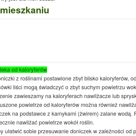
mieszkaniu
leka od kaloryferów
niczki z roślinami postawione zbyt blisko kaloryferów, 
ówki liści mogą świadczyć o zbyt suchym powietrzu wokó
zenie zawieszamy na kaloryferach nawilżacze lub spry
szone powietrze od kaloryferów można również nawilża
czek na podstawce z kamykami (żwirem) zalane wodą. 
ecznie nawilżać powietrze wokół roślin.
y ułatwić sobie przesuwanie doniczek w zależności od 