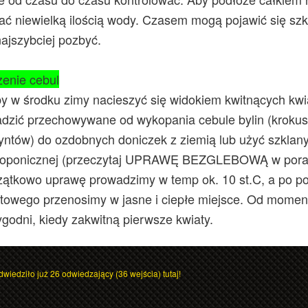
ać niewielką ilością wody. Czasem mogą pojawić się szko
najszybciej pozbyć.
enie cebul
y w środku zimy nacieszyć się widokiem kwitnących kw
dzić przechowywane od wykopania cebule bylin (krokusó
yntów) do ozdobnych doniczek z ziemią lub użyć szkla
roponicznej (przeczytaj UPRAWĘ BEZGLEBOWĄ w porad
ątkowo uprawę prowadzimy w temp ok. 10 st.C, a po po
towego przenosimy w jasne i ciepłe miejsce. Od moment
ygodni, kiedy zakwitną pierwsze kwiaty.
dwiedziło już 26 odwiedzający (36 wejścia) tutaj!