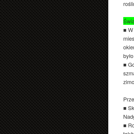
rośl
Świa
■ W 
mies
okie
było
■ Gd
szma
zimo
Prze
■ Sk
Nadg
■ Ro
takż