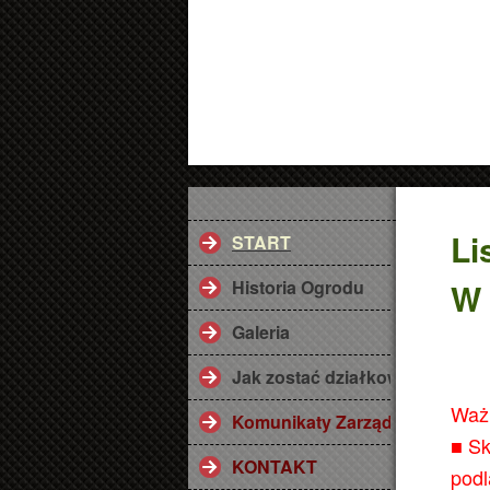
Li
START
Historia Ogrodu
W 
Galeria
Jak zostać działkowcem ? Przy
Waż
Komunikaty Zarządu
■ Sk
KONTAKT
podl