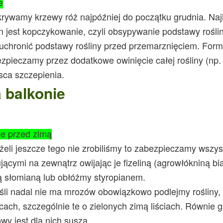
e
rywamy krzewy róż najpóźniej do początku grudnia. Naj
in jest kopczykowanie, czyli obsypywanie podstawy roślin
uchronić podstawy rośliny przed przemarznięciem. For
zpieczamy przez dodatkowe owinięcie całej rośliny (np. 
u Działkowego
sca szczepienia.
 ogrodnika działkowca
 balkonie
ałkowców
e przed zimą
013r.
żeli jeszcze tego nie zrobiliśmy to zabezpieczamy wszyst
jącymi na zewnątrz owijając je fizeliną (agrowłókniną biał
 słomianą lub obłóżmy styropianem.
śli nadal nie ma mrozów obowiązkowo podlejmy rośliny,
cach, szczególnie te o zielonych zimą liściach. Równie g
wy jest dla nich susza.