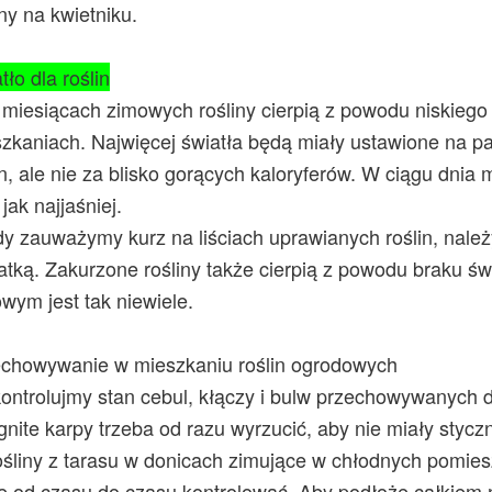
iny na kwietniku.
tło dla roślin
miesiącach zimowych rośliny cierpią z powodu niskiego 
zkaniach. Najwięcej światła będą miały ustawione na pa
n, ale nie za blisko gorących kaloryferów. W ciągu dnia
 jak najjaśniej.
y zauważymy kurz na liściach uprawianych roślin, należ
tką. Zakurzone rośliny także cierpią z powodu braku świ
wym jest tak niewiele.
chowywanie w mieszkaniu roślin ogrodowych
ontrolujmy stan cebul, kłączy i bulw przechowywanych 
nite karpy trzeba od razu wyrzucić, aby nie miały stycz
śliny z tarasu w donicach zimujące w chłodnych pomies
e od czasu do czasu kontrolować. Aby podłoże całkiem n