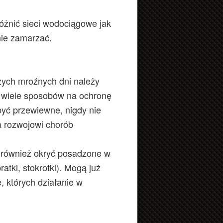
óżnić sieci wodociągowe jak
nie zamarzać.
szych mroźnych dni należy
t wiele sposobów na ochronę
być przewiewne, nigdy nie
ja rozwojowi chorób
my również okryć posadzone w
atki, stokrotki). Mogą już
, których działanie w