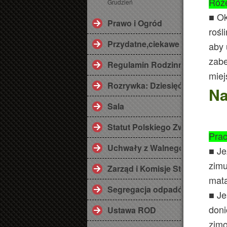
Róż
Grudzień
■ Ok
Prawo i Ogród
rośl
Przydatne,ciekawe linki ;)
aby 
zabe
Regulamin Rodzinnego Ogrod
miej
Rozrywka: Dziesięć przykazań
Na
Sala
Statut Polskiego Związku Dzi
Prac
Uchwały z Walnego Zebrania 2
■ Je
zimu
Zarząd i Komisje Statutowe
matą
Segregacja odpadów
■ Je
doni
Ustawa ROD
zimo