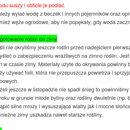
du suszy i obficie je podlać.
leży wylać wodę z beczek i innych pojemników oraz opr
wnież węże ogrodowe, aby nie popękały, gdy woda zacz
?
gotowanie roślin do zimy
śli nie okryliśmy jeszcze roślin przed nadejściem pierw
śleć o zabezpieczeniu wrażliwych na zimno roślin. Jes
in w czasie zimy. Materiały użyte do okrywania powinny 
ży używać folii, która nie przepuszcza powietrza i sprzy
ybowych.
żeli jeszcze w listopadzie nie spadł śnieg to powinniś
roku w gruncie młode byliny oraz rośliny dwuletnie (np. br
ąpić silne mrozy i wysuszające wiatry jak i mocne słońce
nieżne zimy uszkadza nawet starsze rośliny.