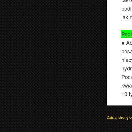
podl
jak 
Pędz
■ Ab
posa
hiac
hyd
Pocz
kwia
10 t
Dzisiaj stronę o