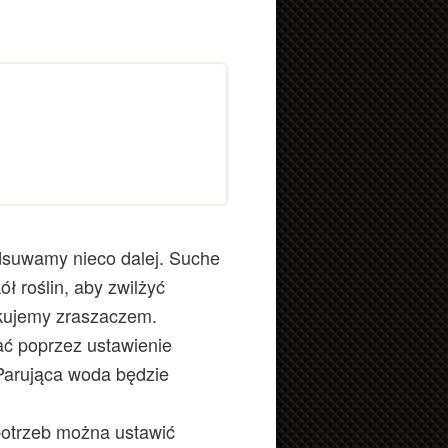
odsuwamy nieco dalej. Suche
ł roślin, aby zwilżyć
skujemy zraszaczem.
ć poprzez ustawienie
Parująca woda będzie
potrzeb można ustawić